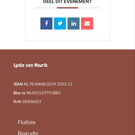
DEEL DIT EVENEMENT
Lydia van Mourik
IBAN
NL78 KNAB 0259 3503 11
Btw-nr
NL001559791B85
KvK
58406603
Fluitiste
Biografie