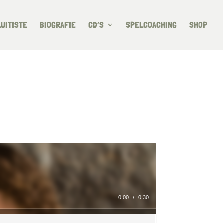
LUITISTE
BIOGRAFIE
CD’S
SPELCOACHING
SHOP
0:00
/
0:30