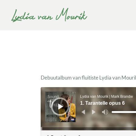
Debuutalbum van fluitiste Lydia van Mouri
Audiospeler
Lydia van Mourik | Mark Brandw
1. Tarantelle opus 6
Gebruik
Omhoog/Omla
pijltoetsen
om
het
volume
te
verhogen