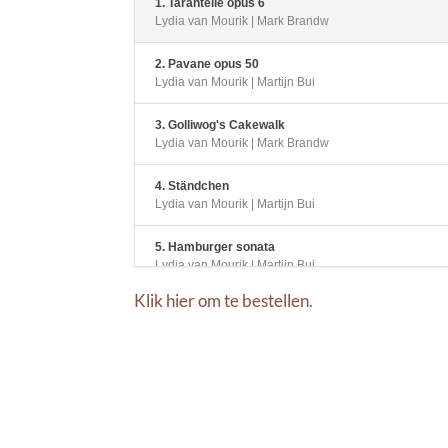
1. Tarantelle opus 6
of
Lydia van Mourik | Mark Brandw
te
verlagen.
2. Pavane opus 50
Lydia van Mourik | Martijn Bui
3. Golliwog's Cakewalk
Lydia van Mourik | Mark Brandw
4. Ständchen
Lydia van Mourik | Martijn Bui
5. Hamburger sonata
Lydia van Mourik | Martijn Bui
Klik hier om te bestellen.
6. Canzone Napoletana
Lydia van Mourik | Mark Brandw
7. Oblivion
Lydia van Mourik | Martijn Bui
8. Carnaval de Venice Genin
Lydia van Mourik | Martijn Bui